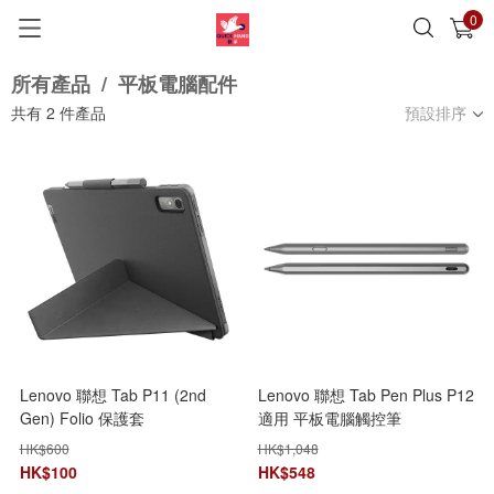
0
已加入購物車
查看
所有產品
/
平板電腦配件
共有
2
件產品
預設排序
Lenovo 聯想 Tab P11 (2nd
Lenovo 聯想 Tab Pen Plus P12
Gen) Folio 保護套
適用 平板電腦觸控筆
ZG38C04536
ZG38C05190
HK$
600
HK$
1,048
HK$
100
HK$
548