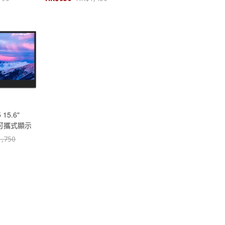
 15.6"
or 可攜式顯示
W
1,750