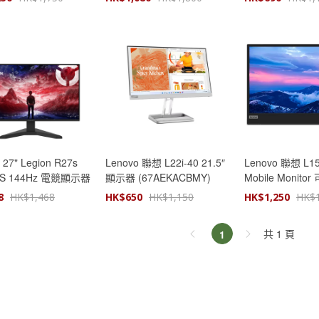
 27" Legion R27s
Lenovo 聯想 L22i-40 21.5″
Lenovo 聯想 L15
PS 144Hz 電競顯示器
顯示器 (67AEKACBMY)
Mobile Monit
GAC1MY)
器 66E4UAC1W
8
HK$
1,468
HK$
650
HK$
1,150
HK$
1,250
HK$
共 1 頁
1