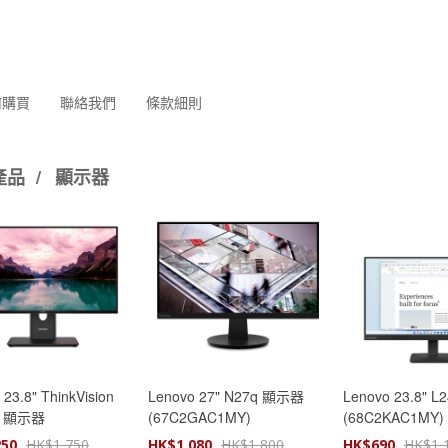
何購買
聯絡我們
條款細則
產品
/
顯示器
23.8" ThinkVision
Lenovo 27" N27q 顯示器
Lenovo 23.8" 
0 顯示器
(67C2GAC1MY)
(68C2KAC1MY)
MARXMY)
250
HK$
1,750
HK$
1,080
HK$
1,800
HK$
690
HK$
1,