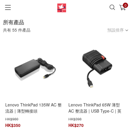
0
已加入購物車
查看
所有產品
共有
55
件產品
預設排序
Lenovo ThinkPad 135W AC 整
Lenovo ThinkPad 65W 薄型
流器 | 薄型轉接頭
AC 整流器 | USB Type-C | 英
(4X20E50566)
國/香港/新加坡/斯里蘭卡
HK$
980
HK$
398
(4X20V24682)
HK$
350
HK$
270