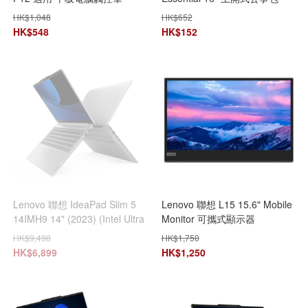
ZG38C05190
(Eco) 4X41C12469
HK$
1,048
HK$
652
HK$
548
HK$
152
Lenovo 聯想 IdeaPad Slim 5
Lenovo 聯想 L15 15.6" Mobile
14IMH9 14" (2023) (Intel Ultra
Monitor 可攜式顯示器
7-155H/16GB+1TB SSD)
66E4UAC1WW
HK$
9,498
HK$
1,750
83DA001XHH 手提電腦 筆記型
HK$
6,899
HK$
1,250
電腦