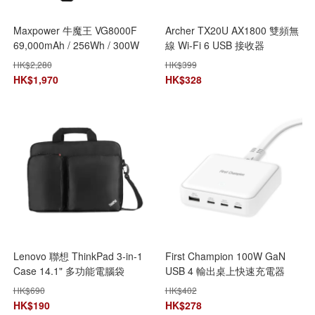
Maxpower 牛魔王 VG8000F
Archer TX20U AX1800 雙頻無
69,000mAh / 256Wh / 300W
線 Wi-Fi 6 USB 接收器
流動 AC 電源
HK$
2,280
HK$
399
HK$
1,970
HK$
328
Lenovo 聯想 ThinkPad 3-in-1
First Champion 100W GaN
Case 14.1" 多功能電腦袋
USB 4 輸出桌上快速充電器
4X40H57287 手提電腦保護套
HK$
690
HK$
402
HK$
190
HK$
278