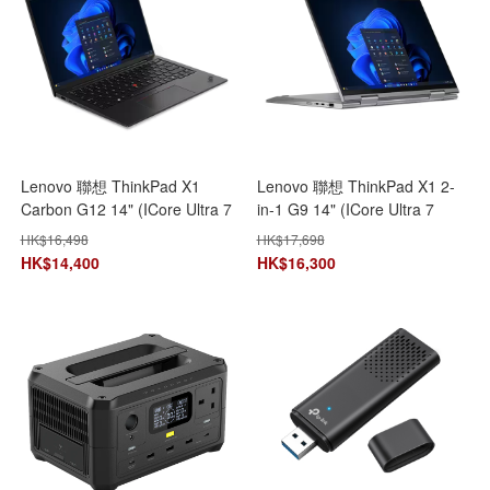
Lenovo 聯想 ThinkPad X1
Lenovo 聯想 ThinkPad X1 2-
Carbon G12 14" (ICore Ultra 7
in-1 G9 14" (ICore Ultra 7
155H/32GB+1TB SSD)
155U/32GB+1TB SSD/14" IPS
HK$
16,498
HK$
17,698
21KC008VHH 手提電腦 筆記型
Touch) 21KE004SHH 手提電腦
HK$
14,400
HK$
16,300
電腦
筆記型電腦