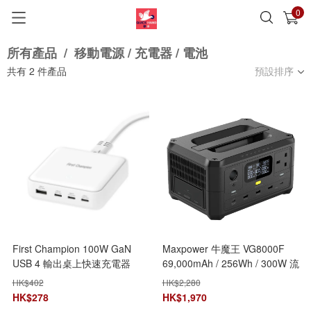
0
已加入購物車
查看
所有產品
/
移動電源 / 充電器 / 電池
共有
2
件產品
預設排序
First Champion 100W GaN
Maxpower 牛魔王 VG8000F
USB 4 輸出桌上快速充電器
69,000mAh / 256Wh / 300W 流
動 AC 電源
HK$
402
HK$
2,280
HK$
278
HK$
1,970