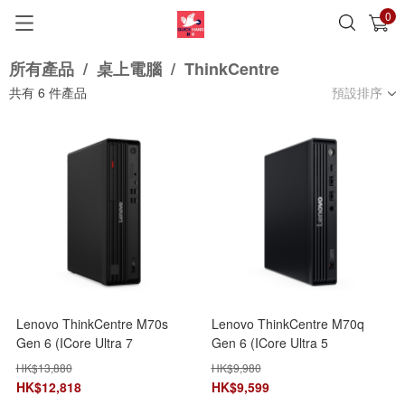
0
已加入購物車
查看
所有產品
/
桌上電腦
/
ThinkCentre
共有
6
件產品
預設排序
Lenovo ThinkCentre M70s
Lenovo ThinkCentre M70q
Gen 6 (ICore Ultra 7
Gen 6 (ICore Ultra 5
265/16GB+1TB SSD)
235T/16GB+512GB SSD)
HK$
13,880
HK$
9,980
12YKS00300 小巧桌上型電腦
13A4S00400 小型桌上電腦
HK$
12,818
HK$
9,599