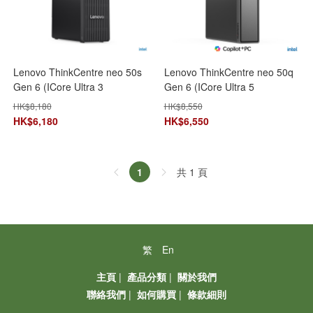
Lenovo ThinkCentre neo 50s
Lenovo ThinkCentre neo 50q
Gen 6 (ICore Ultra 3
Gen 6 (ICore Ultra 5
205/8GB+512GB)
226V/16GB+512GB)
HK$
8,180
HK$
8,550
13DMS00A00 AI 小型桌上電腦
13HR001THC AI 小巧桌上型電
HK$
6,180
HK$
6,550
腦
共 1 頁
1
繁
En
主頁
|
產品分類
|
關於我們
聯絡我們
|
如何購買
|
條款細則