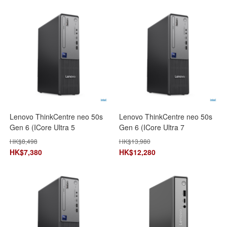
Lenovo ThinkCentre neo 50s
Lenovo ThinkCentre neo 50s
Gen 6 (ICore Ultra 5
Gen 6 (ICore Ultra 7
235/8GB+512GB SSD)
265/16GB+1TB SSD)
HK$
8,498
HK$
13,980
13DMS00300 桌上型電腦
13DMS00900 桌上型電腦
HK$
7,380
HK$
12,280