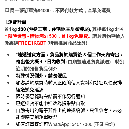
💥 同一張訂單滿$4000，不限付款方式，全單免運費
ii.運費計算
首1kg
$30 (包括工商，住宅地區及
順豐站
),
其後每1kg $14
**限時優惠 - 購物滿$1500，首1kg免運費。
請於購物車輪入
優惠碼
FREE1KGBT
(特價推廣商品除外)
*速遞送貨方面，貨品將於購買後
3
個工作天內寄出，
寄出後大概
4-7
日內收到
(由順豐速遞負責派送)，特別
註明的預售貨品例外
特殊情況例外，請勿催促
顧客請於購買時輸入正確的個人資料和地址以便安排
運送避免延誤
限時優惠隨時完結而不作另行通知
已選送貨不能中途改為提取點自取
自動寄出的電子郵件上的速遞編號，只供參考，未必
能即時查到運單狀況
如有訂單查詢可
WhatsApp: 54017306 (
不能通話
)