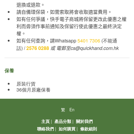
退換或退款。
請自備環保袋，如需索取將會收取適當費用。
如有任何爭議，快手電子商城將保留更改此優惠之權
利而毋須作事前通知及保留行使此優惠之最終決定
權。
如有任何查詢，請
Whatsapp
5401 7306
(不能通
話) /
2576 0288
或
電郵至cs@quickhand.com.hk
保養
原裝行貨
36個月原廠保養
繁
En
主頁
|
產品分類
|
關於我們
聯絡我們
|
如何購買
|
條款細則