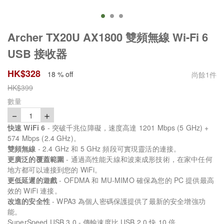
Archer TX20U AX1800 雙頻無線 Wi-Fi 6
USB 接收器
HK$
328
18 % off
尚餘
1
件
HK$
399
數量
－
＋
1
快速 WiFi 6
- 突破千兆位障礙，速度高達 1201 Mbps (5 GHz) +
574 Mbps (2.4 GHz)。
雙頻無線
- 2.4 GHz 和 5 GHz 頻段可實現靈活的連接。
更廣泛的覆蓋範圍
- 通過高性能天線和波束成形技術，在家中任何
地方都可以連接到您的 WiFi。
更低延遲的遊戲
- OFDMA 和 MU-MIMO 確保為您的 PC 提供最高
效的 WiFi 連接。
改進的安全性
- WPA3 為個人密碼保護提供了最新的安全增強功
能。
SuperSpeed USB 3.0 - 傳輸速度比 USB 2.0 快 10 倍