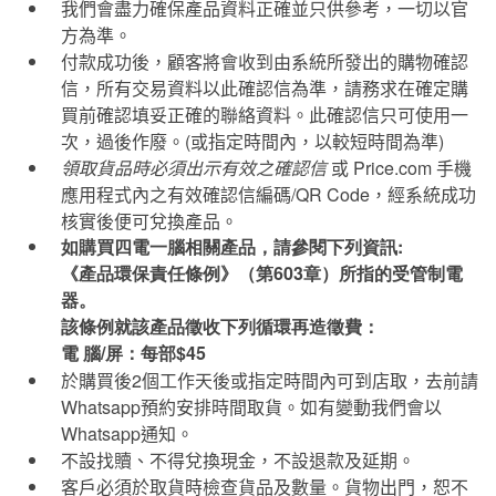
我們會盡力確保產品資料正確並只供參考，一切以官
方為準。
付款成功後，顧客將會收到由系統所發出的購物確認
信，所有交易資料以此確認信為準，請務求在確定購
買前確認填妥正確的聯絡資料。此確認信只可使用一
次，過後作廢。
(
或指定時間內，以較短時間為準
)
領取貨品時必須出示有效之確認信
或
Price.com
手機
應用程式內之有效確認信編碼
/QR Code
，經系統成功
核實後便可兌換產品。
如購買四電一腦相關產品，請參閱下列資訊:
《產品環保責任條例》（第603章）所指的受管制電
器。
該條例就該產品徵收下列循環再造徵費：
電 腦/屏：每部$45
於購買後
2
個工作天後或指定時間內可到店取，去前請
Whatsapp
預約安排時間取貨。如有變動我們會以
Whatsapp
通知。
不設找贖、不得兌換現金，不設退款及延期。
客戶必須於取貨時檢查貨品及數量。貨物出門，恕不