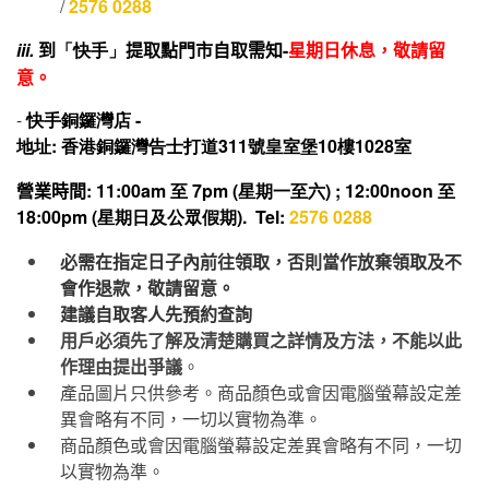
/
2576 0288
iii.
到
「快手」
提取點門市自取需知-
星期日休息，敬請留
意。
-
快手
銅鑼灣店 -
地址: 香港銅鑼灣告士打道311號皇室堡10樓1028室
營業時間
: 11:00am 至 7pm (星期一至六) ; 12:00noon 至
18:00pm (星期日及公眾假期). Tel:
2576 0288
必需在指定日子內前往領取，否則當作放棄領取及不
會作退款，敬請留意。
建議自取客人先預約查詢
用戶必須先了解及清楚購買之詳情及方法，不能以此
作理由提出爭議
。
產品圖片只供參考。商品顏色或會因電腦螢幕設定差
異會略有不同，一切以實物為準。
商品顏色或會因電腦螢幕設定差異會略有不同，一切
以實物為準。