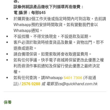
器。
該條例就該產品徵收下列循環再造徵費：
電 腦/屏：每部$45
於購買後
2
個工作天後或指定時間內可到店取，去前請
Whatsapp
預約安排時間取貨。如有變動我們會以
Whatsapp
通知。
不設找贖、不得兌換現金，不設退款及延期。
客戶必須於取貨時檢查貨品及數量。貨物出門，恕不
退換或退款。
請自備環保袋，如需索取將會收取適當費用。
如有任何爭議，快手電子商城將保留更改此優惠之權
利而毋須作事前通知及保留行使此優惠之最終決定
權。
如有任何查詢，請
Whatsapp
5401 7306
(不能通
話) /
2576 0288
或
電郵至cs@quickhand.com.hk
保養