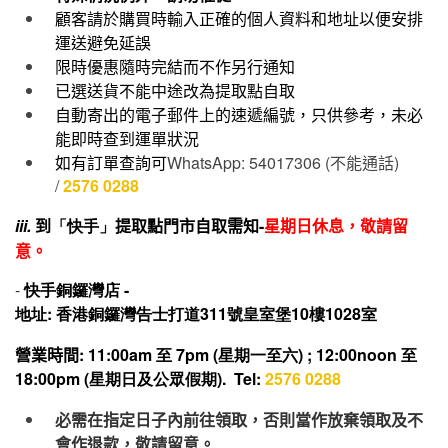
顧客請於購買時輸入正確的個人資料和地址以便安排
運送避免延誤
限時優惠隨時完結而不作另行通知
已選送貨不能中途改為提取點自取
自動寄出的電子郵件上的速遞編號，只供參考，未必
能即時查到運單狀況
如有訂單查詢可
WhatsApp: 54017306 (
不能通話
)
/
2576 0288
iii.
到
「快手」
提取點門市自取需知-
星期日休息，敬請留
意。
-
快手
銅鑼灣店 -
地址: 香港銅鑼灣告士打道311號皇室堡10樓1028室
營業時間
: 11:00am 至 7pm (星期一至六) ; 12:00noon 至
18:00pm (星期日及公眾假期). Tel:
2576 0288
必需在指定日子內前往領取，否則當作放棄領取及不
會作退款，敬請留意。