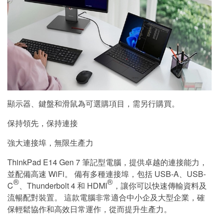
顯示器、鍵盤和滑鼠為可選購項目，需另行購買。
保持領先，保持連接
強大連接埠，無限生產力
ThinkPad E14 Gen 7 筆記型電腦，提供卓越的連接能力，
並配備高速 WiFi。 備有多種連接埠，包括 USB-A、USB-
®
®
C
、Thunderbolt 4 和 HDMI
，讓你可以快速傳輸資料及
流暢配對裝置。 這款電腦非常適合中小企及大型企業，確
保輕鬆協作和高效日常運作，從而提升生產力。