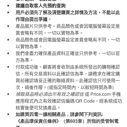
建議自取客人先預約查詢
用戶必須先了解及清楚購買之詳情及方法，不能以此
作理由提出爭議
。
產品圖片只供參考。商品顏色或會因電腦螢幕設定差
異會略有不同，一切以實物為準。
商品顏色或會因電腦螢幕設定差異會略有不同，一切
以實物為準。
我們會盡力確保產品資料正確並只供參考，一切以官
方為準。
付款成功後，顧客將會收到由系統所發出的購物確認
信，所有交易資料以此確認信為準，請務求在確定購
買前確認填妥正確的聯絡資料。此確認信只可使用一
次，過後作廢。
(
或指定時間內，以較短時間為準
)
領取貨品時必須出示有效之確認信
或
Price.com
手機
應用程式內之有效確認信編碼
/QR Code
，經系統成功
核實後便可兌換產品。
如購買四電一腦相關產品，請參閱下列資訊:
《產品環保責任條例》（第603章）所指的受管制電