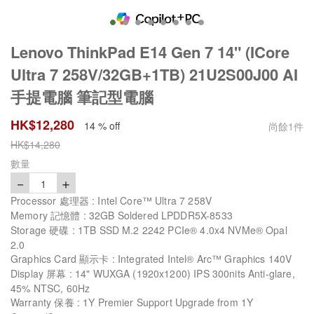
Lenovo ThinkPad E14 Gen 7 14" (ICore
Ultra 7 258V/32GB+1TB) 21U2S00J00 AI
手提電腦 筆記型電腦
HK$
12,280
14 % off
尚餘
1
件
HK$
14,280
數量
－
＋
1
Processor 處理器 : Intel Core™ Ultra 7 258V
Memory 記憶體 : 32GB Soldered LPDDR5X-8533
Storage 硬碟 : 1TB SSD M.2 2242 PCIe® 4.0x4 NVMe® Opal
2.0
Graphics Card 顯示卡 : Integrated Intel® Arc™ Graphics 140V
Display 屏幕 : 14" WUXGA (1920x1200) IPS 300nits Anti-glare,
45% NTSC, 60Hz
Warranty 保養 : 1Y Premier Support Upgrade from 1Y