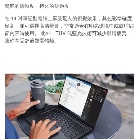
驚艷的清晰度，持久的舒適度
在 14 吋筆記型電腦上享受驚人的視覺效果，其色彩準確度
極高，並可選擇高清螢幕，非常適合在明亮環境中或處理細
節內容時使用。 此外，TÜV 低藍光技術可減少眼睛疲勞，
讓你享受舒適觀看體驗。