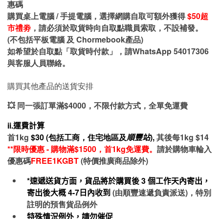
惠碼
購買桌上電腦 / 手提電腦，選擇網購自取可額外獲得
$50超
市禮劵
，請必須於取貨時向自取點職員索取，不設補發。
(不包括平板電腦 及 Chormebook產品)
如希望於自取點「取貨時付款」，請WhatsApp 54017306
與客服人員聯絡。
購買其他產品的送貨安排
💥 同一張訂單滿$4000，不限付款方式，全單免運費
ii.運費計算
首1kg
$30 (包括工商，住宅地區及
順豐站
),
其後每1kg $14
**限時優惠 - 購物滿$1500，首1kg免運費。
請於購物車輪入
優惠碼
FREE1KGBT
(特價推廣商品除外)
*速遞送貨方面，貨品將於購買後
3
個工作天內寄出，
寄出後大概
4-7
日內收到
(由順豐速遞負責派送)，特別
註明的預售貨品例外
特殊情況例外，請勿催促