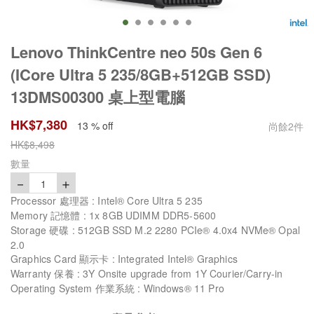
Lenovo ThinkCentre neo 50s Gen 6
(ICore Ultra 5 235/8GB+512GB SSD)
13DMS00300 桌上型電腦
HK$
7,380
13 % off
尚餘
2
件
HK$
8,498
數量
－
＋
1
Processor 處理器 : Intel® Core Ultra 5 235
Memory 記憶體 : 1x 8GB UDIMM DDR5-5600
Storage 硬碟 : 512GB SSD M.2 2280 PCIe® 4.0x4 NVMe® Opal
2.0
Graphics Card 顯示卡 : Integrated Intel® Graphics
Warranty 保養 : 3Y Onsite upgrade from 1Y Courier/Carry-in
Operating System 作業系統 : Windows® 11 Pro