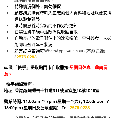
特殊情況例外，請勿催促
顧客請於購買時輸入正確的個人資料和地址以便安排
運送避免延誤
限時優惠隨時完結而不作另行通知
已選送貨不能中途改為提取點自取
自動寄出的電子郵件上的速遞編號，只供參考，未必
能即時查到運單狀況
如有訂單查詢可
WhatsApp: 54017306 (
不能通話
)
/
2576 0288
iii.
到
「快手」
提取點門市自取需知-
星期日休息，敬請留
意。
-
快手
銅鑼灣店 -
地址: 香港銅鑼灣告士打道311號皇室堡10樓1028室
營業時間
: 11:00am 至 7pm (星期一至六) ; 12:00noon 至
18:00pm (星期日及公眾假期). Tel:
2576 0288