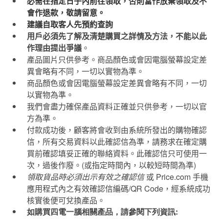
必需在指定日子內前往領取，否則當作放棄領取及不
會作退款，敬請留意。
建議自取客人先預約查詢
用戶必須先了解及清楚購買之詳情及方法，不能以此
作理由提出爭議
。
產品圖片只供參考。商品顏色或會因電腦螢幕設定差
異會略有不同，一切以實物為準。
商品顏色或會因電腦螢幕設定差異會略有不同，一切
以實物為準。
我們會盡力確保產品資料正確並只供參考，一切以官
方為準。
付款成功後，顧客將會收到由系統所發出的購物確認
信，所有交易資料以此確認信為準，請務求在確定購
買前確認填妥正確的聯絡資料。此確認信只可使用一
次，過後作廢。
(
或指定時間內，以較短時間為準
)
領取貨品時必須出示有效之確認信
或
Price.com
手機
應用程式內之有效確認信編碼
/QR Code
，經系統成功
核實後便可兌換產品。
如購買四電一腦相關產品，請參閱下列資訊: