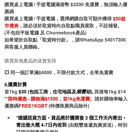
購買桌上電腦 / 手提電腦滿港幣 $3200 免運費，無須輸入優
惠碼
購買桌上電腦 / 手提電腦，選擇網購自取可額外獲得
$50超
市禮劵
，請必須於取貨時向自取點職員索取，不設補發。
(不包括平板電腦 及 Chormebook產品)
如希望於自取點「取貨時付款」，請WhatsApp 54017306
與客服人員聯絡。
購買其他產品的送貨安排
💥 同一張訂單滿$4000，不限付款方式，全單免運費
ii.運費計算
首1kg
$30 (包括工商，住宅地區及
順豐站
),
其後每1kg $14
**限時優惠 - 購物滿$1500，首1kg免運費。
請於購物車輪入
優惠碼
FREE1KGBT
(特價推廣商品除外)
*速遞送貨方面，貨品將於購買後
3
個工作天內寄出，
寄出後大概
4-7
日內收到
(由順豐速遞負責派送)，特別
註明的預售貨品例外