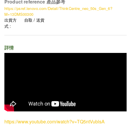
Product reference 產品參考
https://psref.lenovo.com/Detail/ThinkCentre_neo_50s_Gen_6?
M=13DMS00300
出貨方
自取 / 送貨
式 :
詳情
https://www.youtube.com/watch?v=TQ5ntVublsA