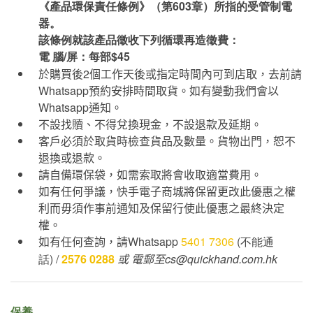
《產品環保責任條例》（第603章）所指的受管制電
器。
該條例就該產品徵收下列循環再造徵費：
電 腦/屏：每部$45
於購買後
2
個工作天後或指定時間內可到店取，去前請
Whatsapp
預約安排時間取貨。如有變動我們會以
Whatsapp
通知。
不設找贖、不得兌換現金，不設退款及延期。
客戶必須於取貨時檢查貨品及數量。貨物出門，恕不
退換或退款。
請自備環保袋，如需索取將會收取適當費用。
如有任何爭議，快手電子商城將保留更改此優惠之權
利而毋須作事前通知及保留行使此優惠之最終決定
權。
如有任何查詢，請
Whatsapp
5401 7306
(不能通
話) /
2576 0288
或
電郵至cs@quickhand.com.hk
保養