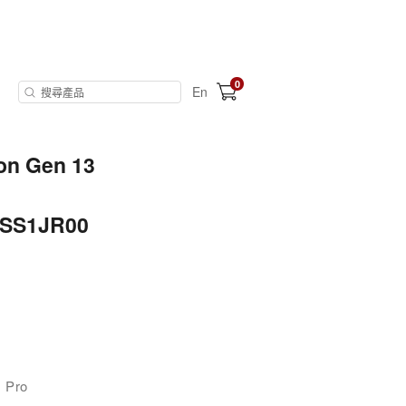
0
En
on Gen 13
NSS1JR00
s
 Pro