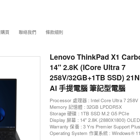
何購買
聯絡我們
條款細則
Lenovo ThinkPad X1 Carb
14" 2.8K (ICore Ultra 7
258V/32GB+1TB SSD) 21
AI 手提電腦 筆記型電腦
Processor 處理器 : Intel Core Ultra 7 258V
Memory 記憶體 : 32GB LPDDR5X
Storage 硬碟 : 1TB SSD M.2 G5 PCIe
Display 屏幕 : 14" 2.8K (2880X1800) OLED
Warranty 保養 : 3 Yrs Premier Support Plu
Operating System 作業系統 : Windows® 11