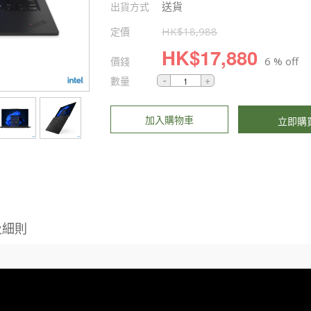
送貨
出貨方式
定價
HK$
18,988
HK$
17,880
價錢
6 % off
數量
加入購物車
立即購
及細則