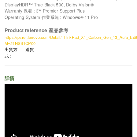
DisplayHDR™ True Black 500, Dolby Vision®
Warranty 保養 : 3Y Premier Support Plus
Operating System 作業系統 : Windows® 11 Pro
Product reference 產品參考
https://psref.lenovo.com/Detail/ThinkPad_X1_Carbon_Gen_13_Aura_Edit
M=21NSS1CP00
出貨方
送貨
式 :
詳情