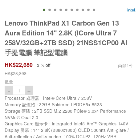
Lenovo ThinkPad X1 Carbon Gen 13
Aura Edition 14" 2.8K (ICore Ultra 7
258V/32GB+2TB SSD) 21NSS1CP00 AI
手提電腦 筆記型電腦
HK$
22,680
3 % off
尚餘
1
件
HK$
23,398
數量
－
＋
1
Processor 處理器 : Intel® Core Ultra 7 258V
Memory 記憶體 : 32GB Soldered LPDDR5x-8533
Storage 硬碟 : 2TB SSD M.2 2280 PCIe® 5.0x4 Performance
NVMe® Opal 2.0
Graphics Card 顯示卡 : Integrated Intel® Arc™ Graphics 140V
Display 屏幕 : 14" 2.8K (2880x1800) OLED 500nits Anti-glare /
Anti-reflection / Anti-smudge, 100% DCI-P3, 120Hz VRR,