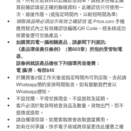
信，所有交易資料以此確認信為準，請務求在確定購
買前確認填妥正確的聯絡資料。此確認信只可使用一
次，過後作廢。
(
或指定時間內，以較短時間為準
)
領取貨品時必須出示有效之確認信
或
Price.com
手機
應用程式內之有效確認信編碼
/QR Code
，經系統成功
核實後便可兌換產品。
如購買四電一腦相關產品，請參閱下列資訊:
《產品環保責任條例》（第603章）所指的受管制電
器。
該條例就該產品徵收下列循環再造徵費：
電 腦/屏：每部$45
於購買後
2
個工作天後或指定時間內可到店取，去前請
Whatsapp
預約安排時間取貨。如有變動我們會以
Whatsapp
通知。
不設找贖、不得兌換現金，不設退款及延期。
客戶必須於取貨時檢查貨品及數量。貨物出門，恕不
退換或退款。
請自備環保袋，如需索取將會收取適當費用。
如有任何爭議，快手電子商城將保留更改此優惠之權