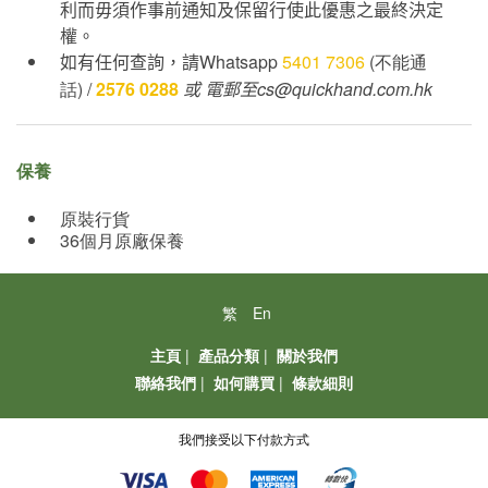
利而毋須作事前通知及保留行使此優惠之最終決定
權。
如有任何查詢，請
Whatsapp
5401 7306
(不能通
話) /
2576 0288
或
電郵至cs@quickhand.com.hk
保養
原裝行貨
36個月原廠保養
繁
En
主頁
|
產品分類
|
關於我們
聯絡我們
|
如何購買
|
條款細則
我們接受以下付款方式