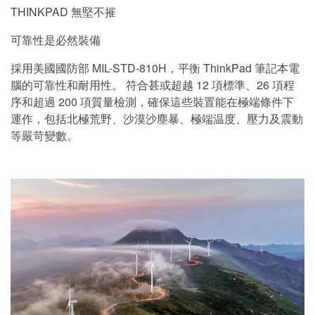
THINKPAD 無堅不摧
可靠性是必然裝備
採用美國國防部 MIL-STD-810H，平衡 ThinkPad 筆記本電
腦的可靠性和耐用性。 符合甚或超越 12 項標準、26 項程
序和超過 200 項質量檢測，確保這些裝置能在極端條件下
運作，包括北極荒野、沙漠沙塵暴、極端温度、壓力及震動
等嚴苛變數。