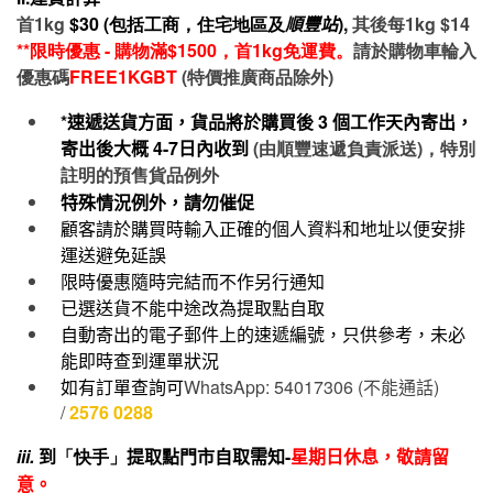
首1kg
$30 (包括工商，住宅地區及
順豐站
),
其後每1kg $14
**限時優惠 - 購物滿$1500，首1kg免運費。
請於購物車輪入
優惠碼
FREE1KGBT
(特價推廣商品除外)
*速遞送貨方面，貨品將於購買後
3
個工作天內寄出，
寄出後大概
4-7
日內收到
(由順豐速遞負責派送)，特別
註明的預售貨品例外
特殊情況例外，請勿催促
顧客請於購買時輸入正確的個人資料和地址以便安排
運送避免延誤
限時優惠隨時完結而不作另行通知
已選送貨不能中途改為提取點自取
自動寄出的電子郵件上的速遞編號，只供參考，未必
能即時查到運單狀況
如有訂單查詢可
WhatsApp: 54017306 (
不能通話
)
/
2576 0288
iii.
到
「快手」
提取點門市自取需知-
星期日休息，敬請留
意。