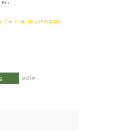
 Pro
d_E14_Gen_7_Intel?M=21SX002AHH
尚餘
1
件
買