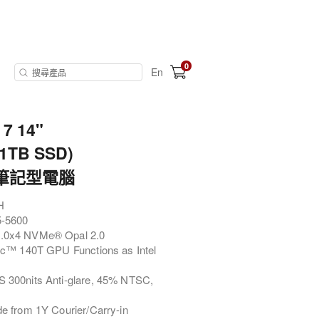
0
En
 7 14"
+1TB SSD)
腦 筆記型電腦
H
-5600
.0x4 NVMe® Opal 2.0
rc™ 140T GPU Functions as Intel
 300nits Anti-glare, 45% NTSC,
 from 1Y Courier/Carry-in