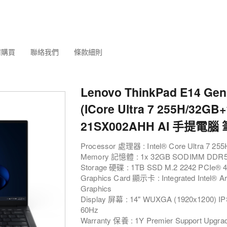
何購買
聯絡我們
條款細則
Lenovo ThinkPad E14 Gen
(ICore Ultra 7 255H/32GB
21SX002AHH AI 手提電
Processor 處理器 : Intel® Core Ultra 7 255
Memory 記憶體 : 1x 32GB SODIMM DDR5
Storage 硬碟 : 1TB SSD M.2 2242 PCIe® 4
Graphics Card 顯示卡 : Integrated Intel® A
Graphics
Display 屏幕 : 14" WUXGA (1920x1200) IPS
60Hz
Warranty 保養 : 1Y Premier Support Upgrade