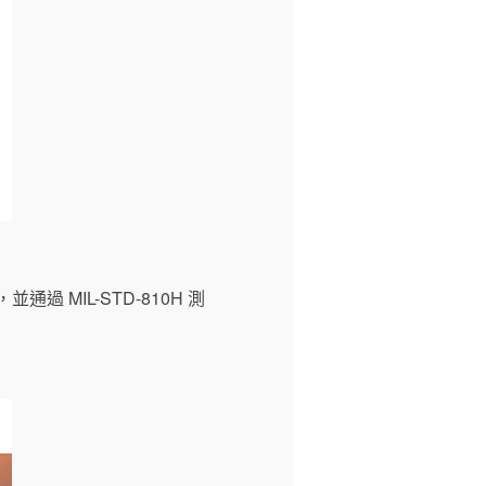
MIL-STD-810H 測