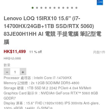
Lenovo LOQ 15IRX10 15.6" (i7-
14700HX/24GB+1TB SSD/RTX 5060)
83JE00H1HH AI 電競 手提電腦 筆記型電
腦
HK$
11,499
11 % off
尚餘
1
件
HK$
12,988
數量
－
＋
1
Processor 處理器 : Intel® Core i7-14700HX
Memory 記憶體 : 2x 12GB SODIMM DDR5-4800
Storage 硬碟 : 1TB SSD M.2 2242 PCIe® 4.0x4 NVMe®
Graphics Card 顯示卡 : NVIDIA® GeForce RTX™ 5060 8GB
GDDR7
Display 屏幕 : 15.6" FHD (1920x1080) IPS 300nits Anti-glare,
100% sRGB, 144Hz, G-SYNC®