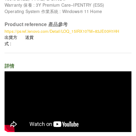
Warranty 保養 : 3Y Premium Care–IPENTRY (ESS)
Operating System 作業系統 : Windows® 11 Home
Product reference 產品參考
https://psref.lenovo.com/Detail/LOQ_15IRX10?M=83JE00H1HH
出貨方
送貨
式 :
詳情