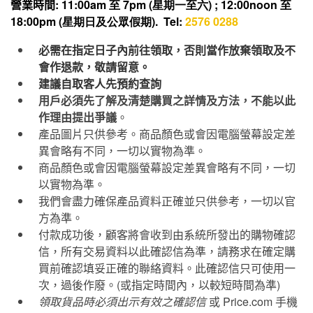
營業時間
: 11:00am 至 7pm (星期一至六) ; 12:00noon 至
18:00pm (星期日及公眾假期). Tel:
2576 0288
必需在指定日子內前往領取，否則當作放棄領取及不
會作退款，敬請留意。
建議自取客人先預約查詢
用戶必須先了解及清楚購買之詳情及方法，不能以此
作理由提出爭議
。
產品圖片只供參考。商品顏色或會因電腦螢幕設定差
異會略有不同，一切以實物為準。
商品顏色或會因電腦螢幕設定差異會略有不同，一切
以實物為準。
我們會盡力確保產品資料正確並只供參考，一切以官
方為準。
付款成功後，顧客將會收到由系統所發出的購物確認
信，所有交易資料以此確認信為準，請務求在確定購
買前確認填妥正確的聯絡資料。此確認信只可使用一
次，過後作廢。
(
或指定時間內，以較短時間為準
)
領取貨品時必須出示有效之確認信
或
Price.com
手機