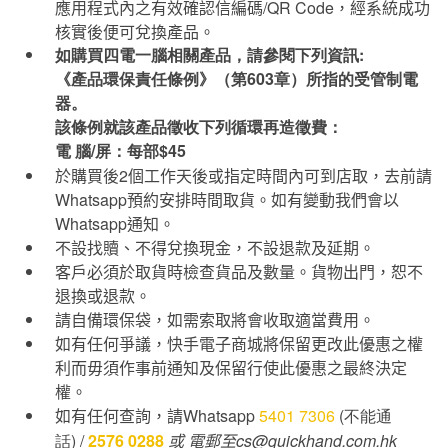
應用程式內之有效確認信編碼
/QR Code
，經系統成功
核實後便可兌換產品。
如購買四電一腦相關產品，請參閱下列資訊:
《產品環保責任條例》（第603章）所指的受管制電
器。
該條例就該產品徵收下列循環再造徵費：
電 腦/屏：每部$45
於購買後
2
個工作天後或指定時間內可到店取，去前請
Whatsapp
預約安排時間取貨。如有變動我們會以
Whatsapp
通知。
不設找贖、不得兌換現金，不設退款及延期。
客戶必須於取貨時檢查貨品及數量。貨物出門，恕不
退換或退款。
請自備環保袋，如需索取將會收取適當費用。
如有任何爭議，快手電子商城將保留更改此優惠之權
利而毋須作事前通知及保留行使此優惠之最終決定
權。
如有任何查詢，請
Whatsapp
5401 7306
(不能通
話) /
2576 0288
或
電郵至cs@quickhand.com.hk