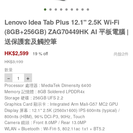
Lenovo Idea Tab Plus 12.1" 2.5K Wi-Fi
(8GB+256GB) ZAG70449HK AI 平板電腦 |
送保護套及觸控筆
HK$
2,599
19 % off
尚餘
2
件
HK$
3,199
數量
－
＋
1
Processor 處理器 : MediaTek Dimensity 6400
Memory 記憶體 : 8GB Soldered LPDDR4x
Storage 硬碟 : 256GB UFS 2.2
Graphics Card 顯示卡 : Integrated Arm Mali-G57 MC2 GPU
Display 屏幕 : 12.1" 2.5K (2560x1600) IPS 600nits (typical) /
800nits (HBM), 96% DCI-P3, 90Hz, Touch
Camera 鏡頭 : Front 8.0MP / Rear 13.0MP
WLAN + Bluetooth : Wi-Fi® 5, 802.11ac 1x1 + BT5.2