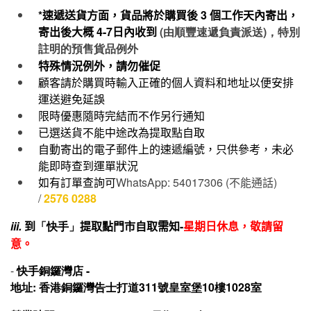
*速遞送貨方面，貨品將於購買後
3
個工作天內寄出，
寄出後大概
4-7
日內收到
(由順豐速遞負責派送)，特別
註明的預售貨品例外
特殊情況例外，請勿催促
顧客請於購買時輸入正確的個人資料和地址以便安排
運送避免延誤
限時優惠隨時完結而不作另行通知
已選送貨不能中途改為提取點自取
自動寄出的電子郵件上的速遞編號，只供參考，未必
能即時查到運單狀況
如有訂單查詢可
WhatsApp: 54017306 (
不能通話
)
/
2576 0288
iii.
到
「快手」
提取點門市自取需知-
星期日休息，敬請留
意。
-
快手
銅鑼灣店 -
地址: 香港銅鑼灣告士打道311號皇室堡10樓1028室