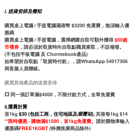
i.
送貨安排及需知
購買桌上電腦 / 手提電腦滿港幣 $3200 免運費，無須輸入優
惠碼
購買桌上電腦 / 手提電腦，選擇網購自取可額外獲得
$50超
市禮劵
，請必須於取貨時向自取點職員索取，不設補發。
(不包括平板電腦 及 Chormebook產品)
如希望於自取點「取貨時付款」，請WhatsApp 54017306
與客服人員聯絡。
購買其他產品的送貨安排
💥 同一張訂單滿$4000，不限付款方式，全單免運費
ii.運費計算
首1kg
$30 (包括工商，住宅地區及
順豐站
),
其後每1kg $14
**限時優惠 - 購物滿$1500，首1kg免運費。
請於購物車輪入
優惠碼
FREE1KGBT
(特價推廣商品除外)