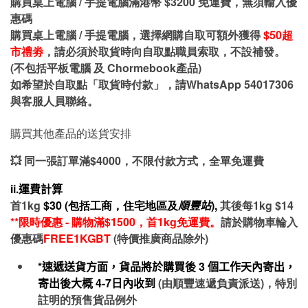
購買桌上電腦 / 手提電腦滿港幣 $3200 免運費，無須輸入優
惠碼
購買桌上電腦 / 手提電腦，選擇網購自取可額外獲得
$50超
市禮劵
，請必須於取貨時向自取點職員索取，不設補發。
(不包括平板電腦 及 Chormebook產品)
如希望於自取點「取貨時付款」，請WhatsApp 54017306
與客服人員聯絡。
購買其他產品的送貨安排
💥 同一張訂單滿$4000，不限付款方式，全單免運費
ii.運費計算
首1kg
$30 (包括工商，住宅地區及
順豐站
),
其後每1kg $14
**限時優惠 - 購物滿$1500，首1kg免運費。
請於購物車輪入
優惠碼
FREE1KGBT
(特價推廣商品除外)
*速遞送貨方面，貨品將於購買後
3
個工作天內寄出，
寄出後大概
4-7
日內收到
(由順豐速遞負責派送)，特別
註明的預售貨品例外