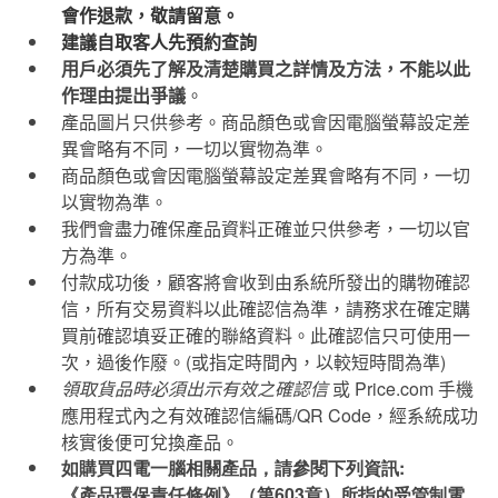
會作退款，敬請留意。
建議自取客人先預約查詢
用戶必須先了解及清楚購買之詳情及方法，不能以此
作理由提出爭議
。
產品圖片只供參考。商品顏色或會因電腦螢幕設定差
異會略有不同，一切以實物為準。
商品顏色或會因電腦螢幕設定差異會略有不同，一切
以實物為準。
我們會盡力確保產品資料正確並只供參考，一切以官
方為準。
付款成功後，顧客將會收到由系統所發出的購物確認
信，所有交易資料以此確認信為準，請務求在確定購
買前確認填妥正確的聯絡資料。此確認信只可使用一
次，過後作廢。
(
或指定時間內，以較短時間為準
)
領取貨品時必須出示有效之確認信
或
Price.com
手機
應用程式內之有效確認信編碼
/QR Code
，經系統成功
核實後便可兌換產品。
如購買四電一腦相關產品，請參閱下列資訊:
《產品環保責任條例》（第603章）所指的受管制電