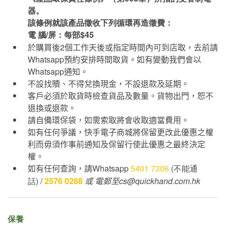
器。
該條例就該產品徵收下列循環再造徵費：
電 腦/屏：每部$45
於購買後
2
個工作天後或指定時間內可到店取，去前請
Whatsapp
預約安排時間取貨。如有變動我們會以
Whatsapp
通知。
不設找贖、不得兌換現金，不設退款及延期。
客戶必須於取貨時檢查貨品及數量。貨物出門，恕不
退換或退款。
請自備環保袋，如需索取將會收取適當費用。
如有任何爭議，快手電子商城將保留更改此優惠之權
利而毋須作事前通知及保留行使此優惠之最終決定
權。
如有任何查詢，請
Whatsapp
5401 7306
(不能通
話) /
2576 0288
或
電郵至cs@quickhand.com.hk
保養