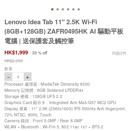
Lenovo Idea Tab 11" 2.5K Wi-Fi
(8GB+128GB) ZAFR0495HK AI 驅動平板
電腦 | 送保護套及觸控筆
HK$
1,999
33 % off
尚餘
2
件
HK$
2,999
數量
－
＋
1
Processor 處理器 : MediaTek Dimensity 6300
Memory 記憶體 : 8GB Soldered LPDDR4x
Storage 硬碟 : 128GB UFS 2.2
Graphics Card 顯示卡 : Integrated Arm Mali-G57 MC2 GPU
Display 屏幕 : 11" 2.5K (2560x1600) IPS 500nits Anti-fingerprint,
72% NTSC, 90Hz, Touch
Camera 鏡頭 : Front 5.0MP / Rear 8.0MP
WLAN + Bluetooth : Wi-Fi® 5, 802.11ac 1x1 + BT5.2