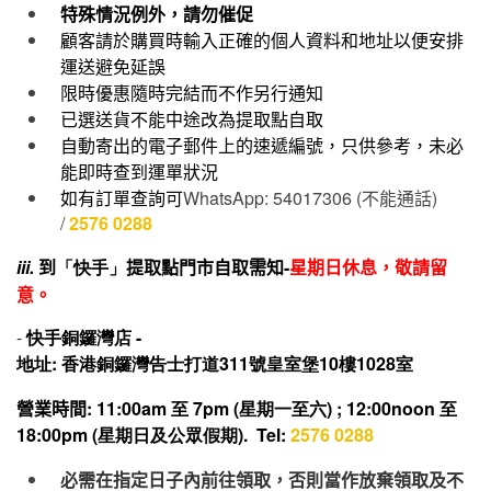
特殊情況例外，請勿催促
顧客請於購買時輸入正確的個人資料和地址以便安排
運送避免延誤
限時優惠隨時完結而不作另行通知
已選送貨不能中途改為提取點自取
自動寄出的電子郵件上的速遞編號，只供參考，未必
能即時查到運單狀況
如有訂單查詢可
WhatsApp: 54017306 (
不能通話
)
/
2576 0288
iii.
到
「快手」
提取點門市自取需知-
星期日休息，敬請留
意。
-
快手
銅鑼灣店 -
地址: 香港銅鑼灣告士打道311號皇室堡10樓1028室
營業時間
: 11:00am 至 7pm (星期一至六) ; 12:00noon 至
18:00pm (星期日及公眾假期). Tel:
2576 0288
必需在指定日子內前往領取，否則當作放棄領取及不