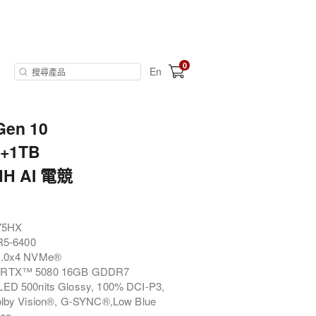
0
En
Gen 10
B+1TB
HH AI 電競
275HX
5-6400
4.0x4 NVMe®
e RTX™ 5080 16GB GDDR7
ED 500nits Glossy, 100% DCI-P3,
olby Vision®, G-SYNC®,Low Blue
ree