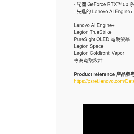
- 配備 GeForce RTX™ 50 
- 先進的 Lenovo AI Eng
Lenovo AI Engine+
Legion TrueStrike
PureSight OLED 電競螢幕
Legion Space
Legion Coldfront: Vapor
專為電競設計
Product reference 產品參
https://psref.lenovo.com/