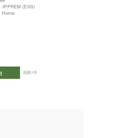
rt -IPPREM (ESS)
1 Home
尚餘
1
件
買