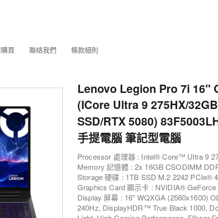
何購買
聯絡我們
條款細則
Lenovo Legion Pro 7i 16" 
(ICore Ultra 9 275HX/32G
SSD/RTX 5080) 83F5003L
手提電腦 筆記型電腦
Processor 處理器 : Intel® Core™ Ultra 9 
Memory 記憶體 : 2x 16GB CSODIMM DDR
Storage 硬碟 : 1TB SSD M.2 2242 PCIe® 
Graphics Card 顯示卡 : NVIDIA® GeForc
Display 屏幕 : 16" WQXGA (2560x1600) OL
240Hz, DisplayHDR™ True Black 1000, D
Light, High Gaming Performance, Flikcer F