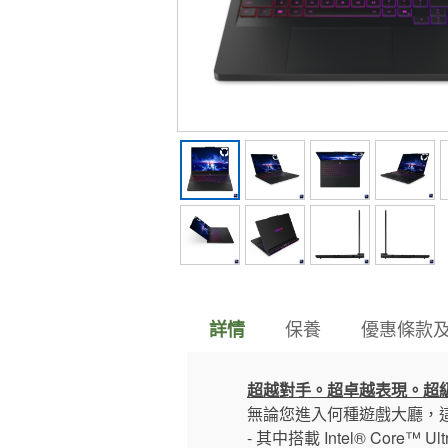
保養
優惠條款
詳情
超越對手。超卓越表現。超
無論您進入何種遊戲大廳，這款
- 其中搭載 Intel® Core™