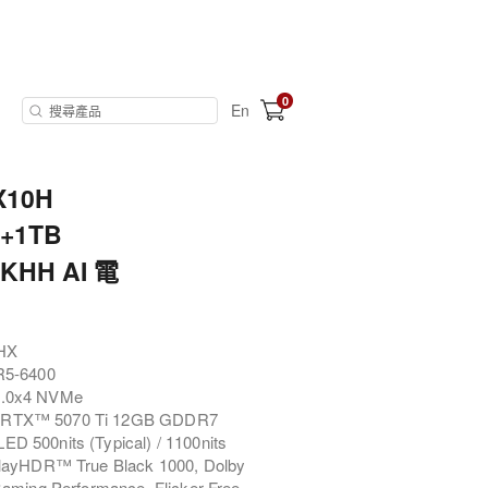
0
En
AX10H
B+1TB
3KHH AI 電
5HX
5-6400
4.0x4 NVMe
e RTX™ 5070 Ti 12GB GDDR7
 500nits (Typical) / 1100nits
playHDR™ True Black 1000, Dolby
aming Performance, Flicker Free