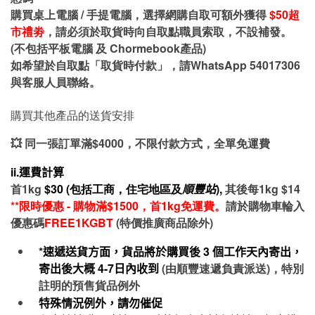
購買桌上電腦 / 手提電腦，選擇網購自取可額外獲得
$50超
市禮劵
，請必須於取貨時向自取點職員索取，不設補發。
(不包括平板電腦 及 Chormebook產品)
如希望於自取點「取貨時付款」，請WhatsApp 54017306
與客服人員聯絡。
購買其他產品的送貨安排
💥 同一張訂單滿$4000，不限付款方式，全單免運費
ii.運費計算
首1kg
$30 (包括工商，住宅地區及
順豐站
),
其後每1kg $14
**限時優惠 - 購物滿$1500，首1kg免運費。
請於購物車輪入
優惠碼
FREE1KGBT
(特價推廣商品除外)
*速遞送貨方面，貨品將於購買後
3
個工作天內寄出，
寄出後大概
4-7
日內收到
(由順豐速遞負責派送)，特別
註明的預售貨品例外
特殊情況例外，請勿催促