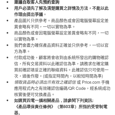
建議自取客人先預約查詢
用戶必須先了解及清楚購買之詳情及方法，不能以此
作理由提出爭議
。
產品圖片只供參考。商品顏色或會因電腦螢幕設定差
異會略有不同，一切以實物為準。
商品顏色或會因電腦螢幕設定差異會略有不同，一切
以實物為準。
我們會盡力確保產品資料正確並只供參考，一切以官
方為準。
付款成功後，顧客將會收到由系統所發出的購物確認
信，所有交易資料以此確認信為準，請務求在確定購
買前確認填妥正確的聯絡資料。此確認信只可使用一
次，過後作廢。
(
或指定時間內，以較短時間為準
)
領取貨品時必須出示有效之確認信
或
Price.com
手機
應用程式內之有效確認信編碼
/QR Code
，經系統成功
核實後便可兌換產品。
如購買四電一腦相關產品，請參閱下列資訊:
《產品環保責任條例》（第603章）所指的受管制電
器。