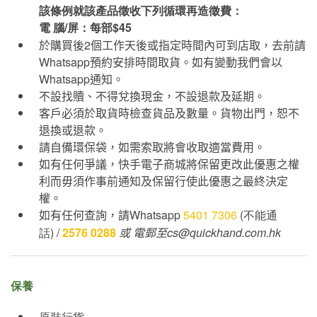
該條例就該產品徵收下列循環再造徵費：
電 腦/屏：每部$45
於購買後
2
個工作天後或指定時間內可到店取，去前請
Whatsapp
預約安排時間取貨。如有變動我們會以
Whatsapp
通知。
不設找贖、不得兌換現金，不設退款及延期。
客戶必須於取貨時檢查貨品及數量。貨物出門，恕不
退換或退款。
請自備環保袋，如需索取將會收取適當費用。
如有任何爭議，快手電子商城將保留更改此優惠之權
利而毋須作事前通知及保留行使此優惠之最終決定
權。
如有任何查詢，請
Whatsapp
5401 7306
(不能通
話) /
2576 0288
或
電郵至cs@quickhand.com.hk
保養
原裝行貨