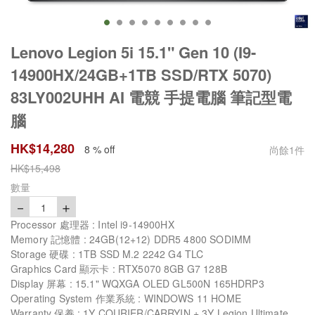
Lenovo Legion 5i 15.1" Gen 10 (I9-
14900HX/24GB+1TB SSD/RTX 5070)
83LY002UHH AI 電競 手提電腦 筆記型電
腦
HK$
14,280
8 % off
尚餘
1
件
HK$
15,498
數量
－
＋
1
Processor 處理器 : Intel i9-14900HX
Memory 記憶體 : 24GB(12+12) DDR5 4800 SODIMM
Storage 硬碟 : 1TB SSD M.2 2242 G4 TLC
Graphics Card 顯示卡 : RTX5070 8GB G7 128B
Display 屏幕 : 15.1" WQXGA OLED GL500N 165HDRP3
Operating System 作業系統 : WINDOWS 11 HOME
Warranty 保養 : 1Y COURIER/CARRYIN + 3Y Legion Ultimate