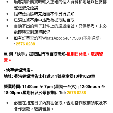
顧客請於購買時輸入正確的個人資料和地址以便安排
運送避免延誤
限時優惠隨時完結而不作另行通知
已選送貨不能中途改為提取點自取
自動寄出的電子郵件上的速遞編號，只供參考，未必
能即時查到運單狀況
如有訂單查詢可
WhatsApp: 54017306 (
不能通話
)
/
2576 0288
iii.
到
「快手」
提取點門市自取需知-
星期日休息，敬請留
意。
-
快手
銅鑼灣店 -
地址: 香港銅鑼灣告士打道311號皇室堡10樓1028室
營業時間
: 11:00am 至 7pm (星期一至六) ; 12:00noon 至
18:00pm (星期日及公眾假期). Tel:
2576 0288
必需在指定日子內前往領取，否則當作放棄領取及不
會作退款，敬請留意。